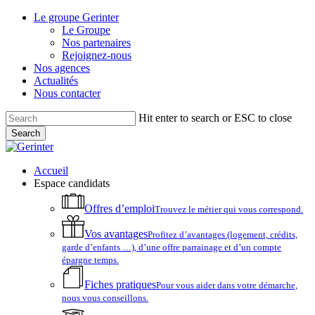
Skip
Le groupe Gerinter
to
Le Groupe
main
Nos partenaires
content
Rejoignez-nous
Nos agences
Actualités
Nous contacter
Hit enter to search or ESC to close
Search
Close
Search
account
Menu
Accueil
Espace candidats
Offres d’emploi
Trouvez le métier qui vous correspond.
Vos avantages
Profitez d’avantages (logement, crédits,
garde d’enfants …), d’une offre parrainage et d’un compte
épargne temps.
Fiches pratiques
Pour vous aider dans votre démarche,
nous vous conseillons.