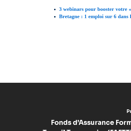
3 webinars pour booster votre «
Bretagne : 1 emploi sur 6 dans l
P
Fonds d’Assurance For