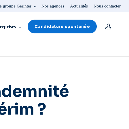
e groupe Gerinter
Nos agences
Actualités
Nous contacter
account
Candidature spontanée
reprises
ndemnité
érim ?