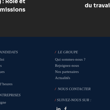
 : Rôle et
du travai
missions
CANDIDATS
/
LE GROUPE
loi
Qui sommes-nous ?
es
Rejoignez-nous
ques
Nos partenaires
Actualités
 d’heures
/
NOUS CONTACTER
NTREPRISES
/
SUIVEZ-NOUS SUR :
igne