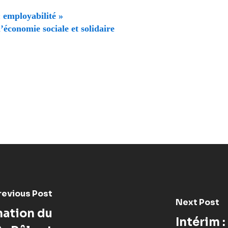
 employabilité »
’économie sociale et solidaire
revious Post
Next Post
mation du
Intérim :