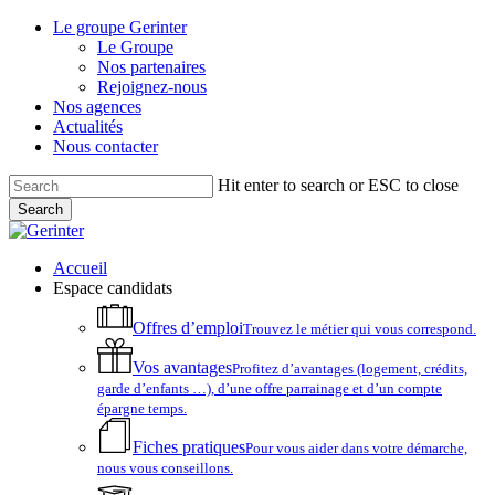
Skip
Le groupe Gerinter
to
Le Groupe
main
Nos partenaires
content
Rejoignez-nous
Nos agences
Actualités
Nous contacter
Hit enter to search or ESC to close
Search
Close
Search
account
Menu
Accueil
Espace candidats
Offres d’emploi
Trouvez le métier qui vous correspond.
Vos avantages
Profitez d’avantages (logement, crédits,
garde d’enfants …), d’une offre parrainage et d’un compte
épargne temps.
Fiches pratiques
Pour vous aider dans votre démarche,
nous vous conseillons.