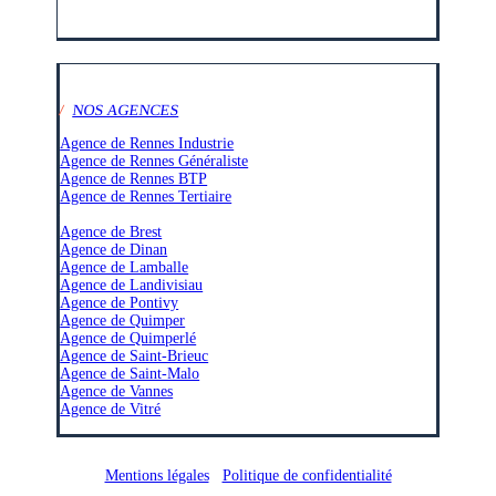
/
NOS AGENCES
Agence de Rennes Industrie
Agence de Rennes Généraliste
Agence de Rennes BTP
Agence de Rennes Tertiaire
–
Agence de Brest
Agence de Dinan
Agence de Lamballe
Agence de Landivisiau
Agence de Pontivy
Agence de Quimper
Agence de Quimperlé
Agence de Saint-Brieuc
Agence de Saint-Malo
Agence de Vannes
Agence de Vitré
Mentions légales
/
Politique de confidentialité