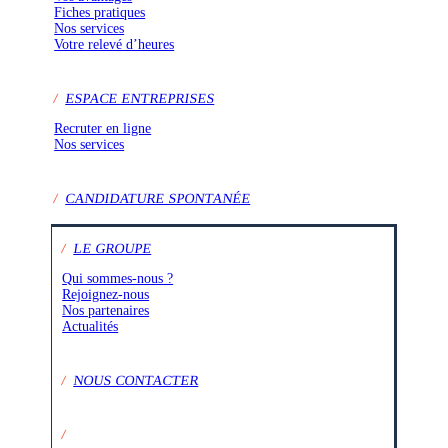
Fiches pratiques
Nos services
Votre relevé d’heures
/
ESPACE ENTREPRISES
Recruter en ligne
Nos services
/
CANDIDATURE SPONTANÉE
/
LE GROUPE
Qui sommes-nous ?
Rejoignez-nous
Nos partenaires
Actualités
/
NOUS CONTACTER
/
SUIVEZ-NOUS SUR :