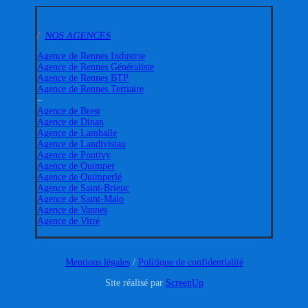
/
NOS AGENCES
Agence de Rennes Industrie
Agence de Rennes Généraliste
Agence de Rennes BTP
Agence de Rennes Tertiaire
–
Agence de Brest
Agence de Dinan
Agence de Lamballe
Agence de Landivisiau
Agence de Pontivy
Agence de Quimper
Agence de Quimperlé
Agence de Saint-Brieuc
Agence de Saint-Malo
Agence de Vannes
Agence de Vitré
Mentions légales
/
Politique de confidentialité
Site réalisé par
ScreenUp