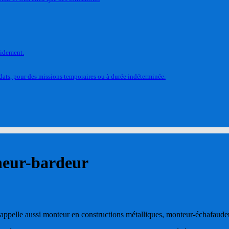
pidement.
ats, pour des missions temporaires ou à durée indéterminée.
cheur-bardeur
n appelle aussi monteur en constructions métalliques, monteur-échafaud