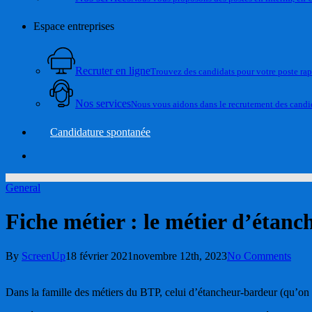
Espace entreprises
Recruter en ligne
Trouvez des candidats pour votre poste ra
Nos services
Nous vous aidons dans le recrutement des candid
Candidature spontanée
account
General
Fiche métier : le métier d’étan
By
ScreenUp
18 février 2021
novembre 12th, 2023
No Comments
Dans la famille des métiers du BTP, celui d’étancheur-bardeur (qu’o