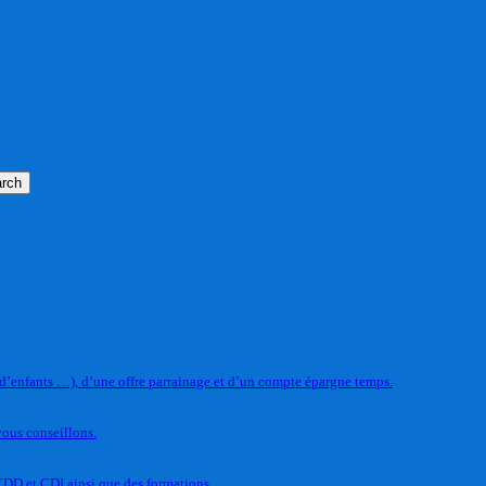
rch
 d’enfants …), d’une offre parrainage et d’un compte épargne temps.
vous conseillons.
CDD et CDI ainsi que des formations.