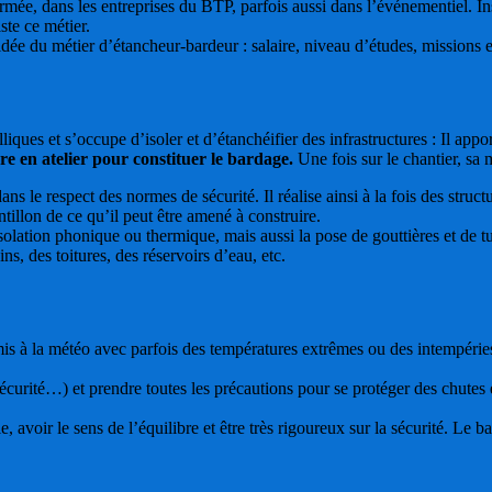
armée, dans les entreprises du BTP, parfois aussi dans l’événementiel. In
ste ce métier.
dée du métier d’étancheur-bardeur : salaire, niveau d’études, missions 
ques et s’occupe d’isoler et d’étanchéifier des infrastructures : Il appor
ure en atelier pour constituer le bardage.
Une fois sur le chantier, sa 
dans le respect des normes de sécurité. Il réalise ainsi à la fois des stru
tillon de ce qu’il peut être amené à construire.
solation phonique ou thermique, mais aussi la pose de gouttières et de 
ns, des toitures, des réservoirs d’eau, etc.
umis à la météo avec parfois des températures extrêmes ou des intempérie
urité…) et prendre toutes les précautions pour se protéger des chutes et d
, avoir le sens de l’équilibre et être très rigoureux sur la sécurité. Le b