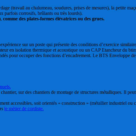
 bardage (travail au chalumeau, soudures, prises de mesures), la petite m
 parfois corrosifs, brûlants ou très lourds).
),
comme des plates-formes élévatrices ou des grues.
xpérience sur un poste qui présente des conditions d’exercice similaires
ur en isolation thermique et acoustique ou un CAP Etancheur du btime
andés pour occuper des fonctions d’encadrement. Le BTS Enveloppe des b
nuels.
antier, sur des chantiers de montage de structures métalliques. Il peut 
ement accessibles, soit orientés « construction » (métallier industriel ou 
ers
le métier de cordiste.