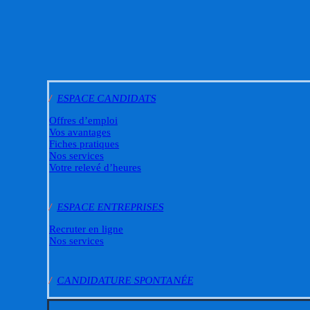
/
ESPACE CANDIDATS
Offres d’emploi
Vos avantages
Fiches pratiques
Nos services
Votre relevé d’heures
/
ESPACE ENTREPRISES
Recruter en ligne
Nos services
/
CANDIDATURE SPONTANÉE