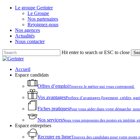
Skip
Le groupe Gerinter
to
Le Groupe
main
Nos partenaires
content
Rejoignez-nous
Nos agences
Actualités
Nous contacter
Hit enter to search or ESC to close
Sea
Close
Search
account
Menu
Accueil
Espace candidats
Offres d’emploi
Trouvez le métier qui vous correspond.
Vos avantages
Profitez d’avantages (logement, crédits, ga
Fiches pratiques
Pour vous aider dans votre démarche, nou
Nos services
Nous vous proposons des postes en intérim, e
Espace entreprises
Recruter en ligne
Trouvez des candidats pour votre poste 