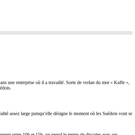
ns une entreprise où il a travaillé. Sorte de verlan du mot « Kaffe »,
édois.
réalité assez large puisqu’elle désigne le moment où les Suédois vont se
ement entre 10h et 15h, on prend le temps de discuter avec ses