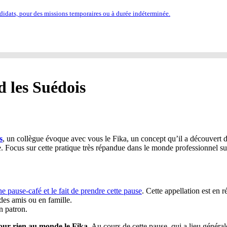
idats, pour des missions temporaires ou à durée indéterminée.
d les Suédois
s
, un collègue évoque avec vous le Fika, un concept qu’il a découvert da
de. Focus sur cette pratique très répandue dans le monde professionnel su
ne pause-café et le fait de prendre cette pause
. Cette appellation est en 
 des amis ou en famille.
n patron.
our rien au monde le Fika.
Au cours de cette pause, qui a lieu général