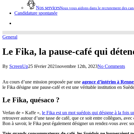
Nos services
Nous vous aidons dans le recrutement des cand
Candidature spontanée
account
General
Le Fika, la pause-café qui déten
By
ScreenUp
25 février 2021
novembre 12th, 2023
No Comments
Au cours d’une mission proposée par une
agence d’intérim à Renne
le Fika désigne une pause-café et est une véritable institution en Suè
Le Fika, quésaco ?
Verlan de « Kaffe »,
le Fika est un mot suédois qui désigne à la fois u
retrouver autour d’une tasse de café, que ce soit entre collègues, avec
Bon à savoir, le Fika peut également désigner un rendez-vous avec so
Très grands consommateurs de café, les Suédois ne louperaient p