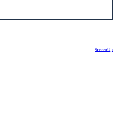
Site réalisé par
ScreenUp