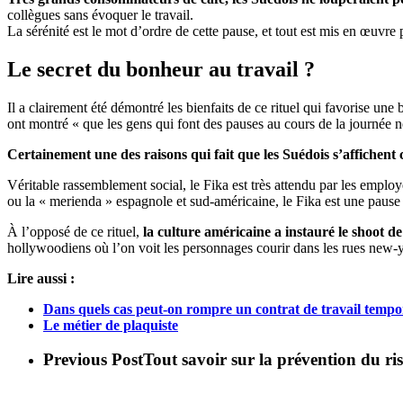
collègues sans évoquer le travail.
La sérénité est le mot d’ordre de cette pause, et tout est mis en œuvre
Le secret du bonheur au travail ?
Il a clairement été démontré les bienfaits de ce rituel qui favorise une
ont montré « que les gens qui font des pauses au cours de la journée ne
Certainement une des raisons qui fait que les Suédois s’affichent
Véritable rassemblement social, le Fika est très attendu par les employ
ou la « merienda » espagnole et sud-américaine, le Fika est une pause
À l’opposé de ce rituel,
la culture américaine a instauré le shoot de
hollywoodiens où l’on voit les personnages courir dans les rues new-y
Lire aussi :
Dans quels cas peut-on rompre un contrat de travail tempo
Le métier de plaquiste
Previous Post
Tout savoir sur la prévention du ris