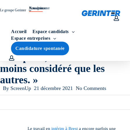
Skip
to
Nos agences
Actualités
Nous contacter
Le groupe Gerinter
main
content
accou
Accueil
Espace candidats
General
Espace entreprises
Idée reçue N° 3 : « En
Candidature spontanée
entreprise, l’intérimaire est
account
moins considéré que les
autres. »
By
ScreenUp
21 décembre 2021
No Comments
Le travail en
intérim à Brest
a encore parfois une