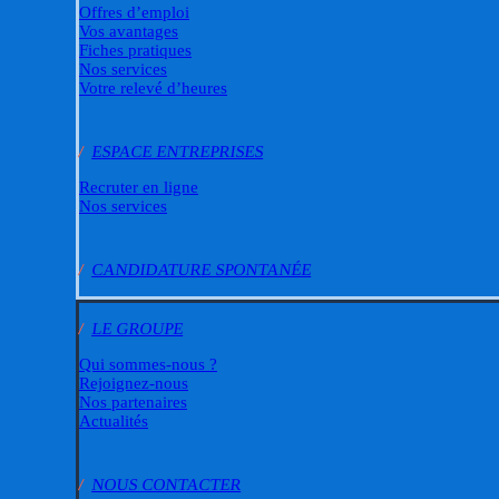
Offres d’emploi
Vos avantages
Fiches pratiques
Nos services
Votre relevé d’heures
/
ESPACE ENTREPRISES
Recruter en ligne
Nos services
/
CANDIDATURE SPONTANÉE
/
LE GROUPE
Qui sommes-nous ?
Rejoignez-nous
Nos partenaires
Actualités
/
NOUS CONTACTER