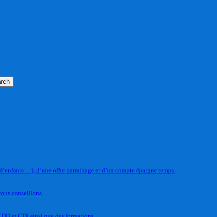
rch
 d’enfants …), d’une offre parrainage et d’un compte épargne temps.
vous conseillons.
CDD et CDI ainsi que des formations.