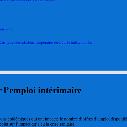
pidement.
ats, pour des missions temporaires ou à durée indéterminée.
r l’emploi intérimaire
ions épidémiques qui ont impacté le nombre d’offres d’emploi disponible
 point sur l’impact qu’a eu la crise sanitaire.