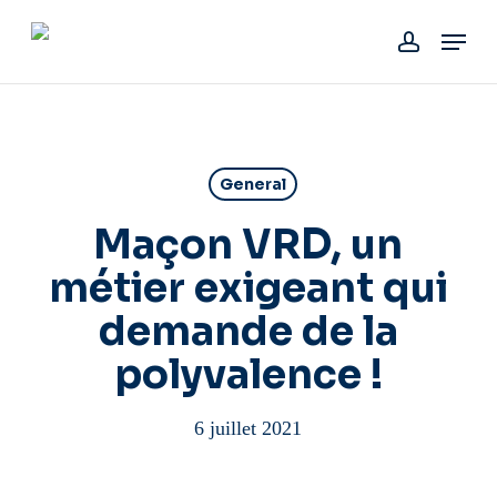
Skip
Menu
to
account
main
content
General
Maçon VRD, un
métier exigeant qui
demande de la
polyvalence !
6 juillet 2021