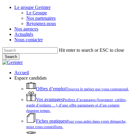
Skip
Le groupe Gerinter
to
Le Groupe
main
Nos partenaires
content
Rejoignez-nous
Nos agences
Actualités
Nous contacter
Hit enter to search or ESC to close
Search
Close
Search
account
Menu
Accueil
Espace candidats
Offres d’emploi
Trouvez le métier qui vous correspond.
Vos avantages
Profitez d’avantages (logement, crédits,
garde d’enfants …), d’une offre parrainage et d’un compte
épargne temps.
Fiches pratiques
Pour vous aider dans votre démarche,
nous vous conseillons.