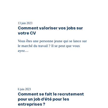
Comment
valoriser
vos
13 juin 2023
jobs
Comment valoriser vos jobs sur
sur
votre CV
votre
CV
Vous êtes une personne jeune qui se lance sur
le marché du travail ? Il se peut que vous
ayez…
Comment
se
fait
6 juin 2023
le
Comment se fait le recrutement
recrutement
pour un job d’été pour les
pour
entreprises ?
un