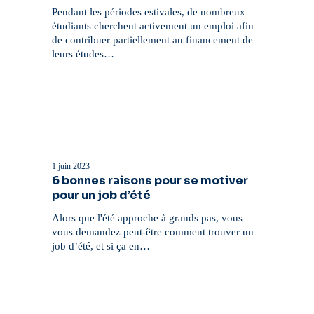
job
Pendant les périodes estivales, de nombreux
d’été
étudiants cherchent activement un emploi afin
pour
de contribuer partiellement au financement de
les
leurs études…
entreprises
?
6
bonnes
raisons
1 juin 2023
pour
6 bonnes raisons pour se motiver
se
pour un job d’été
motiver
pour
Alors que l'été approche à grands pas, vous
un
vous demandez peut-être comment trouver un
job
job d’été, et si ça en…
d’été