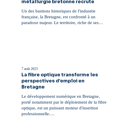
métallurgie bretonne recrute
métallurgie
bretonne
Un des bastions historiques de l'industrie
recrute
française, la Bretagne, est confronté à un
paradoxe majeur. Le territoire, riche de ses…
La
fibre
optique
7 août 2023
transforme
La fibre optique transforme les
les
perspectives d’emploi en
perspectives
Bretagne
d’emploi
en
Le développement numérique en Bretagne,
Bretagne
porté notamment par le déploiement de la fibre
optique, est un puissant moteur d'insertion
professionnelle.…