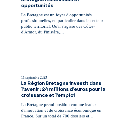
:
opportunités
tendances
et
La Bretagne est un foyer d'opportunités
opportunités
professionnelles, en particulier dans le secteur
public territorial. Qu'il s'agisse des Côtes-
d'Armor, du Finistère,…
La
Région
Bretagne
11 septembre 2023
investit
La Région Bretagne investit dans
dans
l’avenir : 24 millions d’euros pour la
l’avenir
croissance et l’emploi
:
24
La Bretagne prend position comme leader
millions
d'innovation et de croissance économique en
d’euros
France. Sur un total de 700 dossiers et…
pour
la