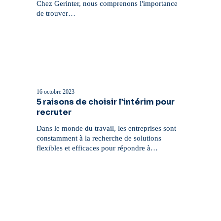
entretien
Chez Gerinter, nous comprenons l'importance
?
de trouver…
5
raisons
de
16 octobre 2023
choisir
5 raisons de choisir l’intérim pour
l’intérim
recruter
pour
recruter
Dans le monde du travail, les entreprises sont
constamment à la recherche de solutions
flexibles et efficaces pour répondre à…
Comment
motiver