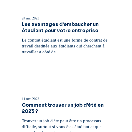
Les
avantages
d’embaucher
24 mai 2023
un
Les avantages d’embaucher un
étudiant
étudiant pour votre entreprise
pour
votre
Le contrat étudiant est une forme de contrat de
entreprise
travail destinée aux étudiants qui cherchent à
travailler à côté de…
Comment
trouver
un
11 mai 2023
job
Comment trouver un job d’été en
d’été
2023 ?
en
2023
Trouver un job d'été peut être un processus
?
difficile, surtout si vous êtes étudiant et que