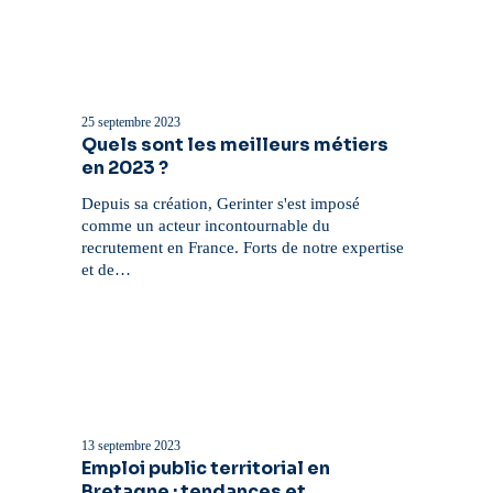
Quels
sont
les
25 septembre 2023
meilleurs
Quels sont les meilleurs métiers
métiers
en 2023 ?
en
2023
Depuis sa création, Gerinter s'est imposé
?
comme un acteur incontournable du
recrutement en France. Forts de notre expertise
et de…
Emploi
public
territorial
13 septembre 2023
en
Emploi public territorial en
Bretagne
Bretagne : tendances et