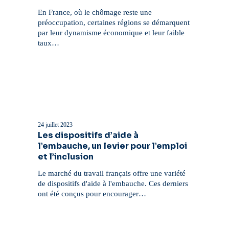
secteurs
qui
En France, où le chômage reste une
recrutent
préoccupation, certaines régions se démarquent
par leur dynamisme économique et leur faible
taux…
Les
dispositifs
d’aide
24 juillet 2023
à
Les dispositifs d’aide à
l’embauche,
l’embauche, un levier pour l’emploi
un
et l’inclusion
levier
pour
Le marché du travail français offre une variété
l’emploi
de dispositifs d'aide à l'embauche. Ces derniers
et
ont été conçus pour encourager…
l’inclusion