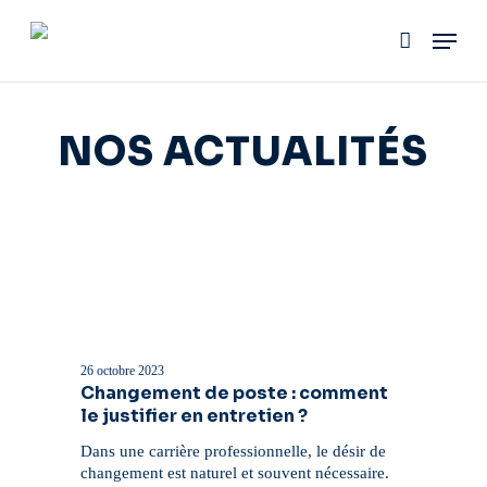
Skip
Menu
to
account
main
content
NOS ACTUALITÉS
Changement
de
poste
26 octobre 2023
:
Changement de poste : comment
comment
le justifier en entretien ?
le
justifier
Dans une carrière professionnelle, le désir de
en
changement est naturel et souvent nécessaire.