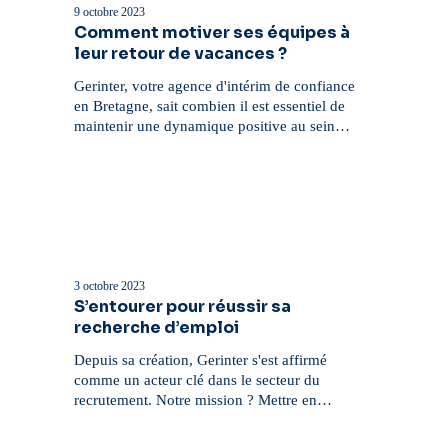
ses
9 octobre 2023
équipes
Comment motiver ses équipes à
à
leur retour de vacances ?
leur
retour
Gerinter, votre agence d'intérim de confiance
de
en Bretagne, sait combien il est essentiel de
vacances
maintenir une dynamique positive au sein…
?
S’entourer
pour
réussir
3 octobre 2023
sa
S’entourer pour réussir sa
recherche
recherche d’emploi
d’emploi
Depuis sa création, Gerinter s'est affirmé
comme un acteur clé dans le secteur du
recrutement. Notre mission ? Mettre en…