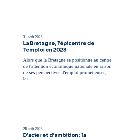
croissance
et
l’emploi
La
Bretagne,
l’épicentre
31 août 2023
de
La Bretagne, l’épicentre de
l’emploi
l’emploi en 2023
en
2023
Alors que la Bretagne se positionne au centre
de l'attention économique nationale en raison
de ses perspectives d'emploi prometteuses,
les…
D’acier
et
d’ambition
28 août 2023
:
D’acier et d’ambition : la
la