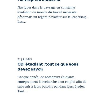
l’équation
gagnante
Naviguer dans le paysage en constante
pour
évolution du monde du travail nécessite
l’entreprise
désormais un regard novateur sur le leadership.
moderne
Les…
CDI
étudiant
:
23 juin 2023
tout
CDI étudiant : tout ce que vous
ce
devez savoir
que
vous
Chaque année, de nombreux étudiants
devez
entreprennent la recherche d'un emploi afin de
savoir
subvenir à leurs besoins pendant leurs études.
Tant…