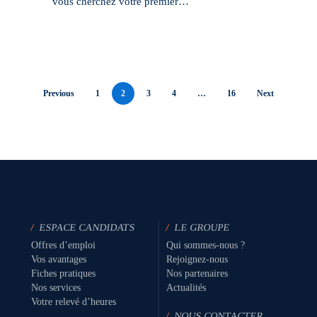
vous cherchez votre premier…
Previous
1
2
3
4
…
16
Next
/
ESPACE CANDIDATS
/
LE GROUPE
Offres d’emploi
Qui sommes-nous ?
Vos avantages
Rejoignez-nous
Fiches pratiques
Nos partenaires
Nos services
Actualités
Votre relevé d’heures
/
NOUS CONTACTER