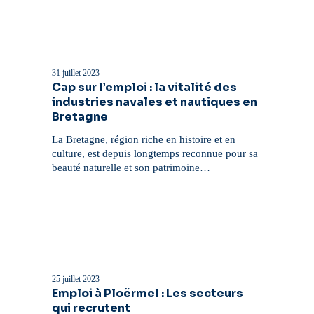
Cap
sur
l’emploi
31 juillet 2023
:
Cap sur l’emploi : la vitalité des
la
industries navales et nautiques en
vitalité
Bretagne
des
industries
La Bretagne, région riche en histoire et en
navales
culture, est depuis longtemps reconnue pour sa
et
beauté naturelle et son patrimoine…
nautiques
en
Bretagne
Emploi
à
Ploërmel
25 juillet 2023
:
Emploi à Ploërmel : Les secteurs
Les
qui recrutent