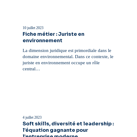
Fiche
métier
:
10 juillet 2023
Juriste
Fiche métier : Juriste en
en
environnement
environnement
La dimension juridique est primordiale dans le
domaine environnemental. Dans ce contexte, le
juriste en environnement occupe un rôle
central…
Soft
skills,
diversité
4 juillet 2023
et
Soft skills, diversité et leadership :
leadership
l’équation gagnante pour
:
l’entreprise moderne